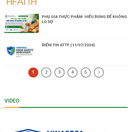
PHỤ GIA THỰC PHẨM: HIỂU ĐÚNG ĐỂ KHÔNG
LO SỢ
ĐIỂM TIN ATTP (11/07/2026)
1
2
3
4
5
VIDEO