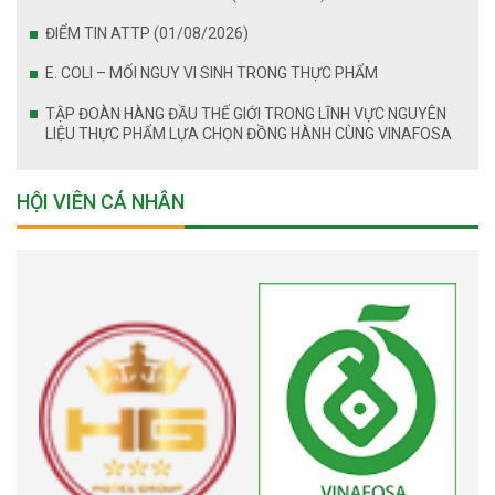
ĐIỂM TIN ATTP (01/08/2026)
E. COLI – MỐI NGUY VI SINH TRONG THỰC PHẨM
TẬP ĐOÀN HÀNG ĐẦU THẾ GIỚI TRONG LĨNH VỰC NGUYÊN
LIỆU THỰC PHẨM LỰA CHỌN ĐỒNG HÀNH CÙNG VINAFOSA
HỘI VIÊN CÁ NHÂN