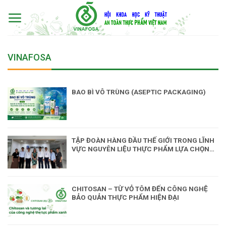
Skip
to
content
VINAFOSA
BAO BÌ VÔ TRÙNG (ASEPTIC PACKAGING)
TẬP ĐOÀN HÀNG ĐẦU THẾ GIỚI TRONG LĨNH
VỰC NGUYÊN LIỆU THỰC PHẨM LỰA CHỌN
ĐỒNG HÀNH CÙNG VINAFOSA
CHITOSAN – TỪ VỎ TÔM ĐẾN CÔNG NGHỆ
BẢO QUẢN THỰC PHẨM HIỆN ĐẠI