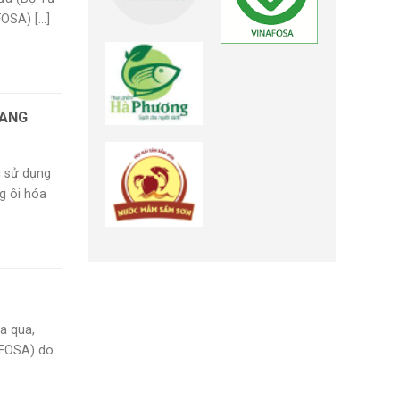
SA) [...]
ĐANG
c sử dụng
g ôi hóa
a qua,
AFOSA) do