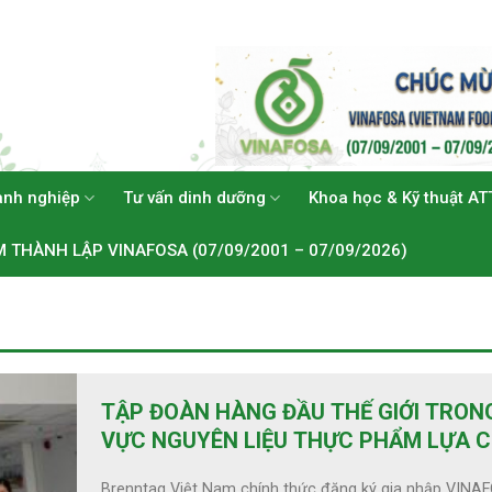
anh nghiệp
Tư vấn dinh dưỡng
Khoa học & Kỹ thuật AT
M THÀNH LẬP VINAFOSA (07/09/2001 – 07/09/2026)
TẬP ĐOÀN HÀNG ĐẦU THẾ GIỚI TRON
VỰC NGUYÊN LIỆU THỰC PHẨM LỰA 
ĐỒNG HÀNH CÙNG VINAFOSA
Brenntag Việt Nam chính thức đăng ký gia nhập VINA