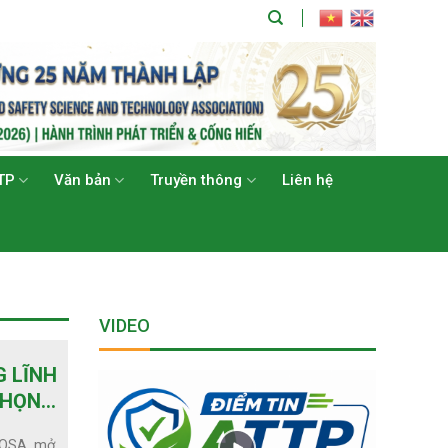
TP
Văn bản
Truyền thông
Liên hệ
VIDEO
G LĨNH
CHỌN
FOSA, mở