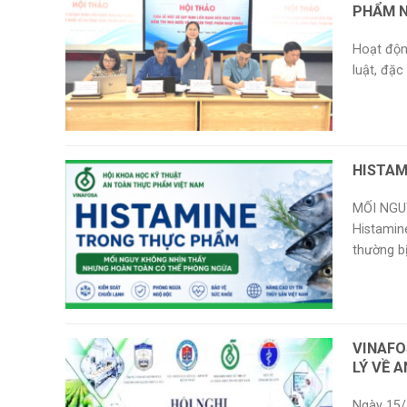
PHẨM 
Hoạt độn
luật, đặc
HISTAM
MỐI NGU
Histamin
thường bị
VINAFO
LÝ VỀ 
Ngày 15/