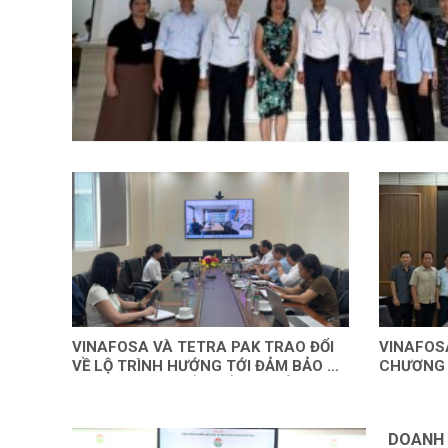
VINAFOSA VÀ TETRA PAK TRAO ĐỔI
VINAFOS
VỀ LỘ TRÌNH HƯỚNG TỚI ĐẢM BẢO AN
CHƯƠNG 
TOÀN THỰC PHẨM TỔNG THỂ (TFS)
CÔNG NGH
TOÀN TH
DOANH 