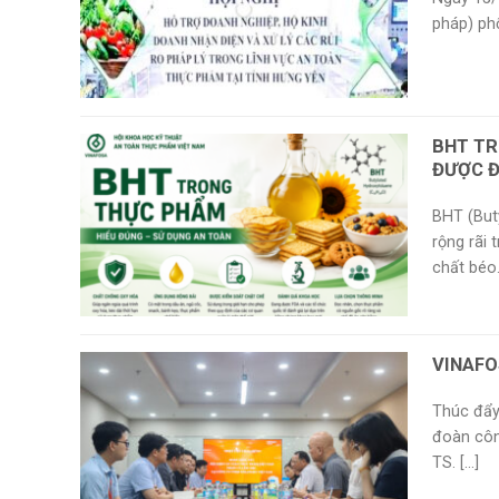
pháp) ph
BHT TR
ĐƯỢC Đ
BHT (But
rộng rãi
chất béo. [
VINAFO
Thúc đẩy
đoàn côn
TS. [...]