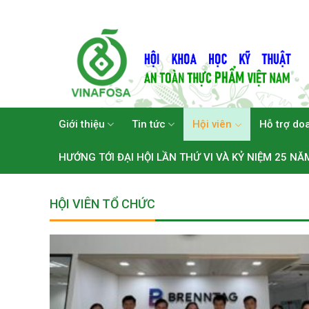
Skip
to
content
Giới thiệu
Tin tức
Hội viên
Hỗ trợ do
HƯỚNG TỚI ĐẠI HỘI LẦN THỨ VI VÀ KỶ NIỆM 25 NĂ
HỘI VIÊN TỔ CHỨC