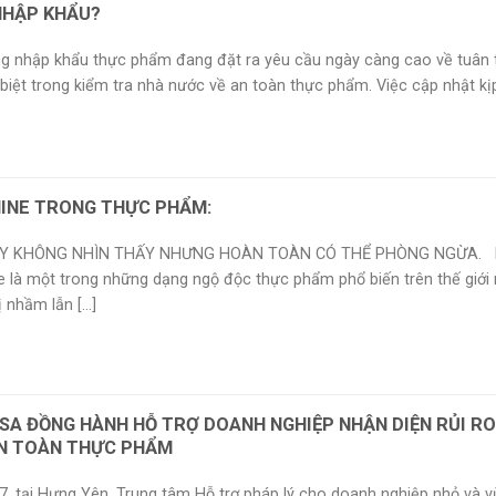
NHẬP KHẨU?
g nhập khẩu thực phẩm đang đặt ra yêu cầu ngày càng cao về tuân 
 biệt trong kiểm tra nhà nước về an toàn thực phẩm. Việc cập nhật kịp [
INE TRONG THỰC PHẨM:
Y KHÔNG NHÌN THẤY NHƯNG HOÀN TOÀN CÓ THỂ PHÒNG NGỪA. 
e là một trong những dạng ngộ độc thực phẩm phổ biến trên thế giới 
 nhầm lẫn [...]
SA ĐỒNG HÀNH HỖ TRỢ DOANH NGHIỆP NHẬN DIỆN RỦI R
AN TOÀN THỰC PHẨM
7, tại Hưng Yên, Trung tâm Hỗ trợ pháp lý cho doanh nghiệp nhỏ và 