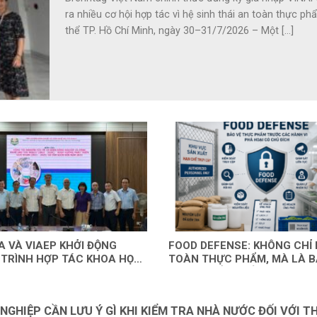
ra nhiều cơ hội hợp tác vì hệ sinh thái an toàn thực p
thể TP. Hồ Chí Minh, ngày 30–31/7/2026 – Một [...]
A VÀ VIAEP KHỞI ĐỘNG
FOOD DEFENSE: KHÔNG CHỈ 
TRÌNH HỢP TÁC KHOA HỌC,
TOÀN THỰC PHẨM, MÀ LÀ B
Ệ VÌ HỆ SINH THÁI AN
THỰC PHẨM KHỎI HÀNH VI C
ỰC PHẨM TỔNG THẾ (TFS)
NGHIỆP CẦN LƯU Ý GÌ KHI KIỂM TRA NHÀ NƯỚC ĐỐI VỚI T