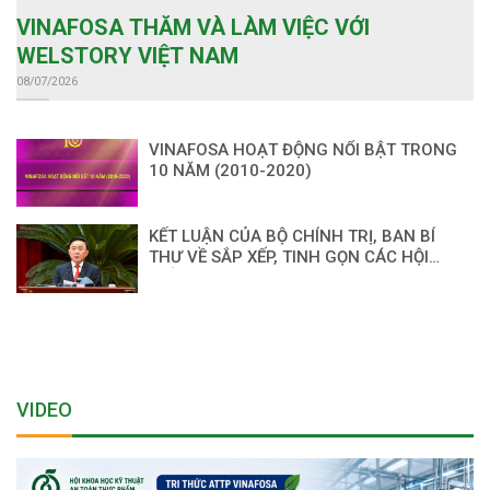
VINAFOSA THĂM VÀ LÀM VIỆC VỚI
WELSTORY VIỆT NAM
08/07/2026
VINAFOSA HOẠT ĐỘNG NỔI BẬT TRONG
10 NĂM (2010-2020)
KẾT LUẬN CỦA BỘ CHÍNH TRỊ, BAN BÍ
THƯ VỀ SẮP XẾP, TINH GỌN CÁC HỘI
QUẦN CHÚNG
VIDEO