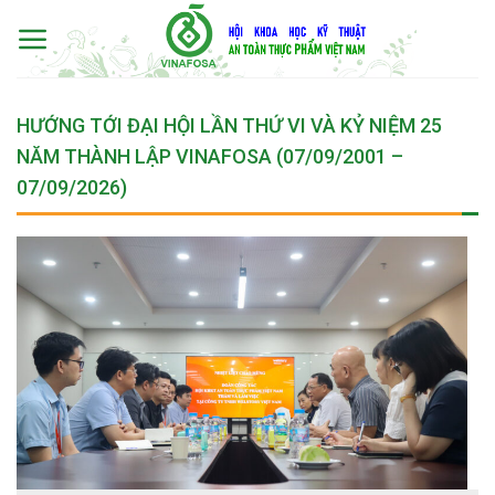
Skip
to
content
HƯỚNG TỚI ĐẠI HỘI LẦN THỨ VI VÀ KỶ NIỆM 25
NĂM THÀNH LẬP VINAFOSA (07/09/2001 –
07/09/2026)