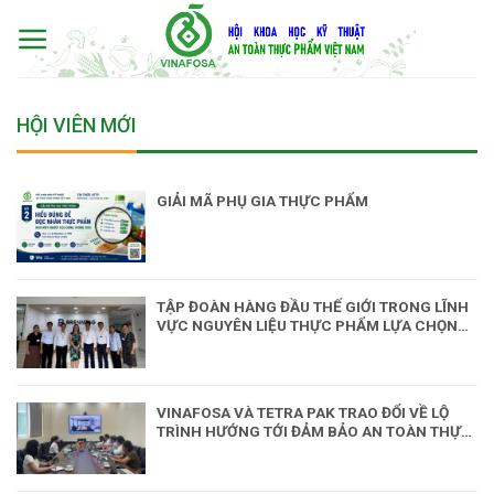
Skip
to
content
HỘI VIÊN MỚI
GIẢI MÃ PHỤ GIA THỰC PHẨM
TẬP ĐOÀN HÀNG ĐẦU THẾ GIỚI TRONG LĨNH
VỰC NGUYÊN LIỆU THỰC PHẨM LỰA CHỌN
ĐỒNG HÀNH CÙNG VINAFOSA
VINAFOSA VÀ TETRA PAK TRAO ĐỔI VỀ LỘ
TRÌNH HƯỚNG TỚI ĐẢM BẢO AN TOÀN THỰC
PHẨM TỔNG THỂ (TFS)