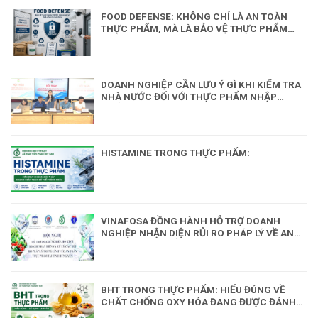
FOOD DEFENSE: KHÔNG CHỈ LÀ AN TOÀN
THỰC PHẨM, MÀ LÀ BẢO VỆ THỰC PHẨM
KHỎI HÀNH VI CỐ Ý
DOANH NGHIỆP CẦN LƯU Ý GÌ KHI KIỂM TRA
NHÀ NƯỚC ĐỐI VỚI THỰC PHẨM NHẬP
KHẨU?
HISTAMINE TRONG THỰC PHẨM:
VINAFOSA ĐỒNG HÀNH HỖ TRỢ DOANH
NGHIỆP NHẬN DIỆN RỦI RO PHÁP LÝ VỀ AN
TOÀN THỰC PHẨM
BHT TRONG THỰC PHẨM: HIỂU ĐÚNG VỀ
CHẤT CHỐNG OXY HÓA ĐANG ĐƯỢC ĐÁNH
GIÁ LẠI