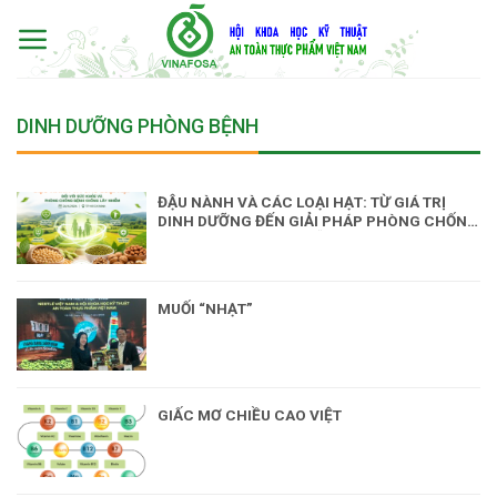
Skip
to
content
DINH DƯỠNG PHÒNG BỆNH
ĐẬU NÀNH VÀ CÁC LOẠI HẠT: TỪ GIÁ TRỊ
DINH DƯỠNG ĐẾN GIẢI PHÁP PHÒNG CHỐNG
BỆNH KHÔNG LÂY NHIỄM
MUỐI “NHẠT”
GIẤC MƠ CHIỀU CAO VIỆT