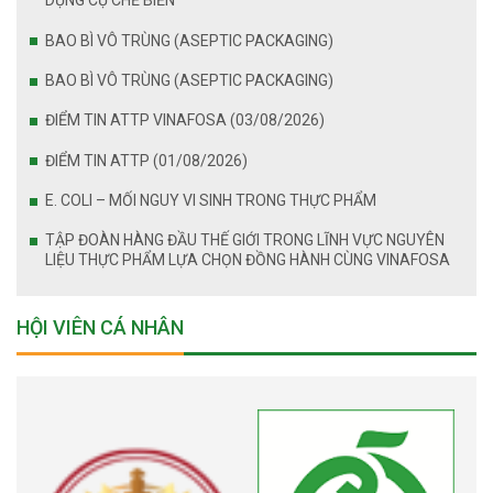
DỤNG CỤ CHẾ BIẾN
BAO BÌ VÔ TRÙNG (ASEPTIC PACKAGING)
BAO BÌ VÔ TRÙNG (ASEPTIC PACKAGING)
ĐIỂM TIN ATTP VINAFOSA (03/08/2026)
ĐIỂM TIN ATTP (01/08/2026)
E. COLI – MỐI NGUY VI SINH TRONG THỰC PHẨM
TẬP ĐOÀN HÀNG ĐẦU THẾ GIỚI TRONG LĨNH VỰC NGUYÊN
LIỆU THỰC PHẨM LỰA CHỌN ĐỒNG HÀNH CÙNG VINAFOSA
HỘI VIÊN CÁ NHÂN