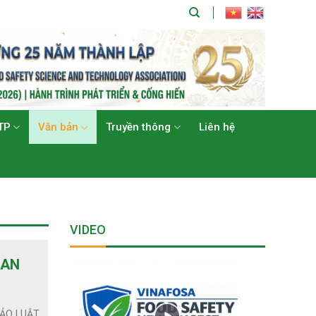
TP
Văn bản
Truyền thông
Liên hệ
VIDEO
 AN
HẢO LUẬT