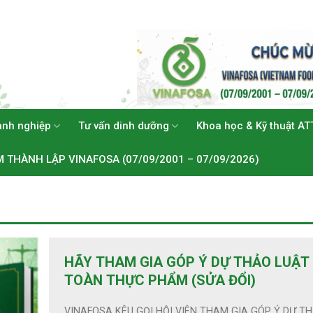
anh nghiệp
Tư vấn dinh dưỡng
Khoa học & Kỹ thuật AT
M THÀNH LẬP VINAFOSA (07/09/2001 – 07/09/2026)
HÃY THAM GIA GÓP Ý DỰ THẢO LUẬT
TOÀN THỰC PHẨM (SỬA ĐỔI)
VINAFOSA KÊU GỌI HỘI VIÊN THAM GIA GÓP Ý DỰ T