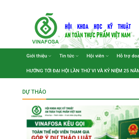
Skip
to
content
Giới thiệu
Tin tức
Hội viên
Hỗ trợ do
HƯỚNG TỚI ĐẠI HỘI LẦN THỨ VI VÀ KỶ NIỆM 25 NĂ
DỰ THẢO