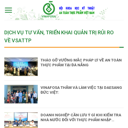
Skip
to
content
DỊCH VỤ TƯ VẤN, TRIỂN KHAI QUẢN TRỊ RỦI RO
VỀ VSATTP
THÁO GỠ VƯỚNG MẮC PHÁP LÝ VỀ AN TOÀN
THỰC PHẨM TẠI ĐÀ NẴNG
VINAFOSA THĂM VÀ LÀM VIỆC TẠI DAESANG
ĐỨC VIỆT:
DOANH NGHIỆP CẦN LƯU Ý GÌ KHI KIỂM TRA
NHÀ NƯỚC ĐỐI VỚI THỰC PHẨM NHẬP
KHẨU?