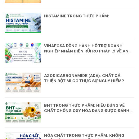
HISTAMINE TRONG THỰC PHẨM:
VINAFOSA ĐỒNG HÀNH HỖ TRỢ DOANH
NGHIỆP NHẬN DIỆN RỦI RO PHÁP LÝ VỀ AN
TOÀN THỰC PHẨM
AZODICARBONAMIDE (ADA): CHẤT CẢI
THIỆN BỘT MÌ CÓ THỰC SỰ NGUY HIỂM?
BHT TRONG THỰC PHẨM: HIỂU ĐÚNG VỀ
CHẤT CHỐNG OXY HÓA ĐANG ĐƯỢC ĐÁNH
GIÁ LẠI
HÓA CHẤT TRONG THỰC PHẨM: KHÔNG