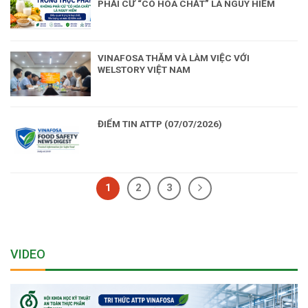
PHẢI CỨ “CÓ HÓA CHẤT” LÀ NGUY HIỂM
VINAFOSA THĂM VÀ LÀM VIỆC VỚI
WELSTORY VIỆT NAM
ĐIỂM TIN ATTP (07/07/2026)
1
2
3
VIDEO