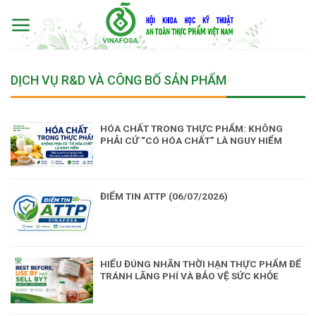
Skip
to
content
DỊCH VỤ R&D VÀ CÔNG BỐ SẢN PHẨM
HÓA CHẤT TRONG THỰC PHẨM: KHÔNG
PHẢI CỨ “CÓ HÓA CHẤT” LÀ NGUY HIỂM
ĐIỂM TIN ATTP (06/07/2026)
HIỂU ĐÚNG NHÃN THỜI HẠN THỰC PHẨM ĐỂ
TRÁNH LÃNG PHÍ VÀ BẢO VỆ SỨC KHỎE