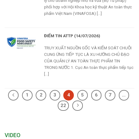
lý cho doanh nghiệp nhỏ và vừa (Bộ Tư pháp)
phối hợp với Hội Khoa học kỹ thuật An toàn thực
phẩm Việt Nam (VINAFOSA) [...]
ĐIỂM TIN ATTP (14/07/2026)
TRUY XUẤT NGUỒN GỐC VÀ KIỂM SOÁT CHUỖI
CUNG ỨNG TIẾP TỤC LÀ XU HƯỚNG CHỦ ĐẠO
CỦA QUẢN LÝ AN TOÀN THỰC PHẨM TIN
TRONG NƯỚC 1. Cục An toàn thực phẩm tiếp tục
[...]
1
2
3
4
5
6
7
…
22
VIDEO