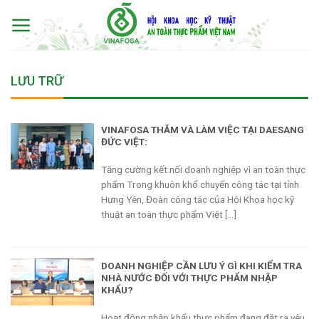
Skip
to
content
LƯU TRỮ
VINAFOSA THĂM VÀ LÀM VIỆC TẠI DAESANG
ĐỨC VIỆT:
Tăng cường kết nối doanh nghiệp vì an toàn thực
phẩm Trong khuôn khổ chuyến công tác tại tỉnh
Hưng Yên, Đoàn công tác của Hội Khoa học kỹ
thuật an toàn thực phẩm Việt [...]
DOANH NGHIỆP CẦN LƯU Ý GÌ KHI KIỂM TRA
NHÀ NƯỚC ĐỐI VỚI THỰC PHẨM NHẬP
KHẨU?
Hoạt động nhập khẩu thực phẩm đang đặt ra yêu