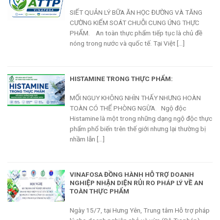
SIẾT QUẢN LÝ BỮA ĂN HỌC ĐƯỜNG VÀ TĂNG
CƯỜNG KIỂM SOÁT CHUỖI CUNG ỨNG THỰC
PHẨM. An toàn thực phẩm tiếp tục là chủ đề
nóng trong nước và quốc tế. Tại Việt [...]
HISTAMINE TRONG THỰC PHẨM:
MỐI NGUY KHÔNG NHÌN THẤY NHƯNG HOÀN
TOÀN CÓ THỂ PHÒNG NGỪA. Ngộ độc
Histamine là một trong những dạng ngộ độc thực
phẩm phổ biến trên thế giới nhưng lại thường bị
nhầm lẫn [...]
VINAFOSA ĐỒNG HÀNH HỖ TRỢ DOANH
NGHIỆP NHẬN DIỆN RỦI RO PHÁP LÝ VỀ AN
TOÀN THỰC PHẨM
Ngày 15/7, tại Hưng Yên, Trung tâm Hỗ trợ pháp