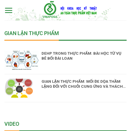
Skip
to
content
GIAN LẬN THỰC PHẨM
DEHP TRONG THỰC PHẨM: BÀI HỌC TỪ VỤ
BÊ BỐI ĐÀI LOAN
GIAN LẬN THỰC PHẨM: MỐI ĐE DỌA THẦM
LẶNG ĐỐI VỚI CHUỖI CUNG ỨNG VÀ THÁCH
THỨC CHO CÔNG TÁC QUẢN LÝ AN TOÀN
THỰC PHẨM
VIDEO