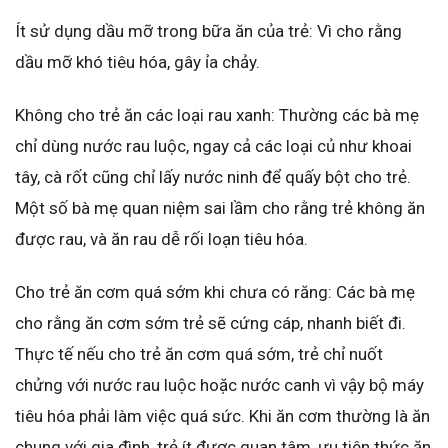
Ít sử dụng dầu mỡ trong bữa ăn của trẻ: Vì cho rằng
dầu mỡ khó tiêu hóa, gây ỉa chảy.
Không cho trẻ ăn các loại rau xanh: Thường các bà mẹ
chỉ dùng nước rau luộc, ngay cả các loại củ như khoai
tây, cà rốt cũng chỉ lấy nước ninh để quấy bột cho trẻ.
Một số bà mẹ quan niệm sai lầm cho rằng trẻ không ăn
được rau, và ăn rau dễ rối loạn tiêu hóa.
Cho trẻ ăn cơm quá sớm khi chưa có răng: Các bà mẹ
cho rằng ăn cơm sớm trẻ sẽ cứng cáp, nhanh biết đi.
Thực tế nếu cho trẻ ăn cơm quá sớm, trẻ chỉ nuốt
chửng với nước rau luộc hoặc nước canh vì vậy bộ máy
tiêu hóa phải làm việc quá sức. Khi ăn cơm thường là ăn
chung với gia đình, trẻ ít được quan tâm, ưu tiên thức ăn