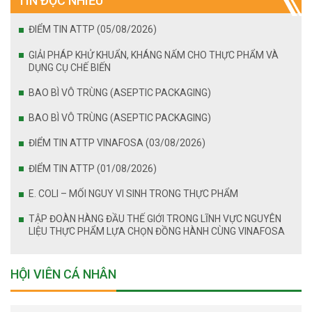
TIN ĐỌC NHIỀU
ĐIỂM TIN ATTP (05/08/2026)
GIẢI PHÁP KHỬ KHUẨN, KHÁNG NẤM CHO THỰC PHẨM VÀ
DỤNG CỤ CHẾ BIẾN
BAO BÌ VÔ TRÙNG (ASEPTIC PACKAGING)
BAO BÌ VÔ TRÙNG (ASEPTIC PACKAGING)
ĐIỂM TIN ATTP VINAFOSA (03/08/2026)
ĐIỂM TIN ATTP (01/08/2026)
E. COLI – MỐI NGUY VI SINH TRONG THỰC PHẨM
TẬP ĐOÀN HÀNG ĐẦU THẾ GIỚI TRONG LĨNH VỰC NGUYÊN
LIỆU THỰC PHẨM LỰA CHỌN ĐỒNG HÀNH CÙNG VINAFOSA
HỘI VIÊN CÁ NHÂN