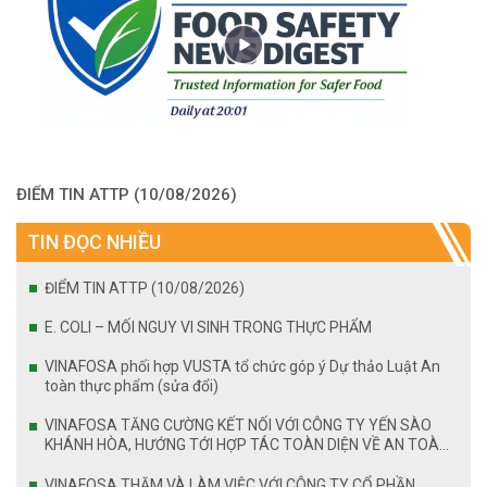
ĐIỂM TIN ATTP (10/08/2026)
TIN ĐỌC NHIỀU
ĐIỂM TIN ATTP (10/08/2026)
E. COLI – MỐI NGUY VI SINH TRONG THỰC PHẨM
VINAFOSA phối hợp VUSTA tổ chức góp ý Dự thảo Luật An
toàn thực phẩm (sửa đổi)
VINAFOSA TĂNG CƯỜNG KẾT NỐI VỚI CÔNG TY YẾN SÀO
KHÁNH HÒA, HƯỚNG TỚI HỢP TÁC TOÀN DIỆN VỀ AN TOÀN
THỰC PHẨM
VINAFOSA THĂM VÀ LÀM VIỆC VỚI CÔNG TY CỔ PHẦN