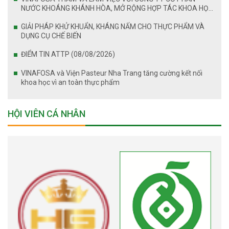
NƯỚC KHOÁNG KHÁNH HÒA, MỞ RỘNG HỢP TÁC KHOA HỌC
VÀ AN TOÀN THỰC PHẨM
GIẢI PHÁP KHỬ KHUẨN, KHÁNG NẤM CHO THỰC PHẨM VÀ
DỤNG CỤ CHẾ BIẾN
ĐIỂM TIN ATTP (08/08/2026)
VINAFOSA và Viện Pasteur Nha Trang tăng cường kết nối
khoa học vì an toàn thực phẩm
HỘI VIÊN CÁ NHÂN