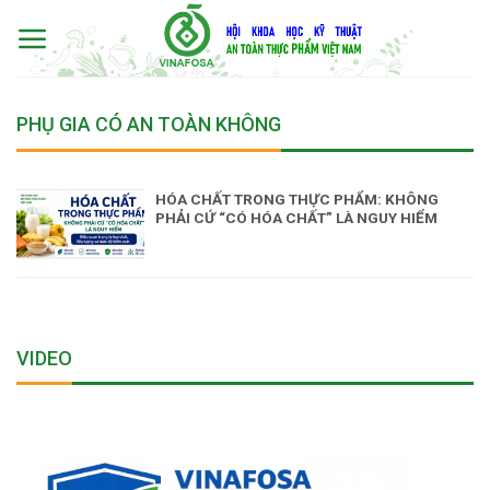
Skip
to
content
PHỤ GIA CÓ AN TOÀN KHÔNG
HÓA CHẤT TRONG THỰC PHẨM: KHÔNG
PHẢI CỨ “CÓ HÓA CHẤT” LÀ NGUY HIỂM
VIDEO