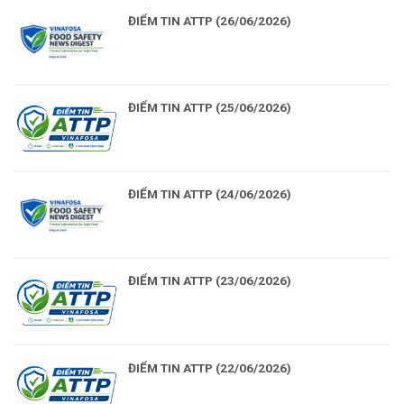
ĐIỂM TIN ATTP (26/06/2026)
ĐIỂM TIN ATTP (25/06/2026)
ĐIỂM TIN ATTP (24/06/2026)
ĐIỂM TIN ATTP (23/06/2026)
ĐIỂM TIN ATTP (22/06/2026)