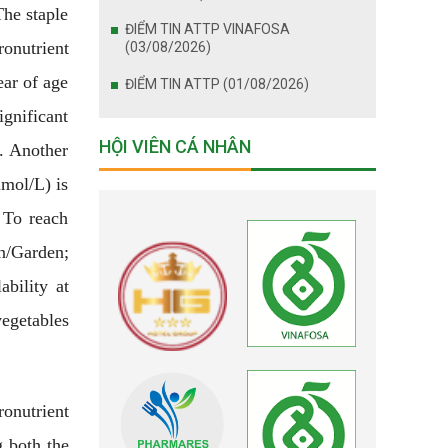
The staple
ĐIỂM TIN ATTP VINAFOSA
onutrient
(03/08/2026)
ear of age
ĐIỂM TIN ATTP (01/08/2026)
ignificant
HỘI VIÊN CÁ NHÂN
. Another
mmol/L) is
. To reach
n/Garden;
bility at
vegetables
onutrient
g both the