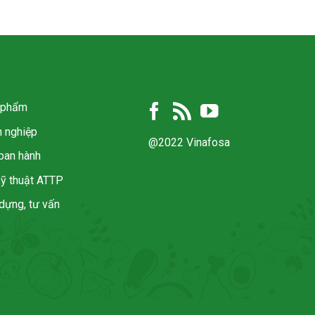
n phẩm
h nghiệp
@2022 Vinafosa
ban hành
kỹ thuật ATTP
dựng, tư vấn