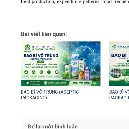
food production, expenditure patterns, food freque
Bài viết liên quan:
BAO BÌ VÔ TRÙNG (ASEPTIC
BAO BÌ V
PACKAGING)
PACKAGI
Để lại một bình luận