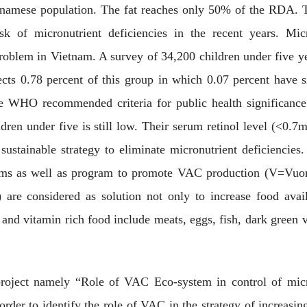
ietnamese population. The fat reaches only 50% of the RDA. 
k of micronutrient deficiencies in the recent years. Micr
 problem in Vietnam. A survey of 34,200 children under five y
cts 0.78 percent of this group in which 0.07 percent have s
the WHO recommended criteria for public health significance
dren under five is still low. Their serum retinol level (<0.7
sustainable strategy to eliminate micronutrient deficiencies
ograms as well as program to promote VAC production (V=Vuo
e considered as solution not only to increase food availa
and vitamin rich food include meats, eggs, fish, dark green 
project namely “Role of VAC Eco-system in control of micr
rder to identify the role of VAC in the strategy of increasin