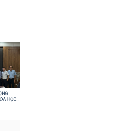
ĐỘNG
OA HỌC,
I AN
 (TFS)