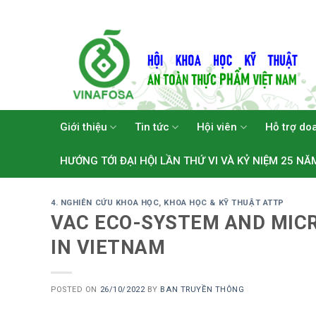
Skip
to
content
Giới thiệu
Tin tức
Hội viên
Hỗ trợ do
HƯỚNG TỚI ĐẠI HỘI LẦN THỨ VI VÀ KỶ NIỆM 25 NĂ
4. NGHIÊN CỨU KHOA HỌC
,
KHOA HỌC & KỸ THUẬT ATTP
VAC ECO-SYSTEM AND MICR
IN VIETNAM
POSTED ON
26/10/2022
BY
BAN TRUYỀN THÔNG