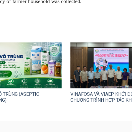
ncy of farmer household was collected.
Ô TRÙNG (ASEPTIC
VINAFOSA VÀ VIAEP KHỞI 
NG)
CHƯƠNG TRÌNH HỢP TÁC KH
CÔNG NGHỆ VÌ HỆ SINH THÁ
TOÀN THỰC PHẨM TỔNG THẾ