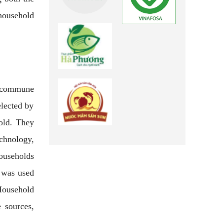
household
e commune
lected by
old. They
chnology,
ouseholds
 was used
Household
 sources,