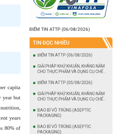
ĐIỂM TIN ATTP (06/08/2026)
TIN ĐỌC NHIỀU
ĐIỂM TIN ATTP (06/08/2026)
GIẢI PHÁP KHỬ KHUẨN, KHÁNG NẤM
CHO THỰC PHẨM VÀ DỤNG CỤ CHẾ
BIẾN
ĐIỂM TIN ATTP (05/08/2026)
per capita
GIẢI PHÁP KHỬ KHUẨN, KHÁNG NẤM
 year but
CHO THỰC PHẨM VÀ DỤNG CỤ CHẾ
BIẾN
utrition,
BAO BÌ VÔ TRÙNG (ASEPTIC
PACKAGING)
cent years
BAO BÌ VÔ TRÙNG (ASEPTIC
 as 80% of
PACKAGING)