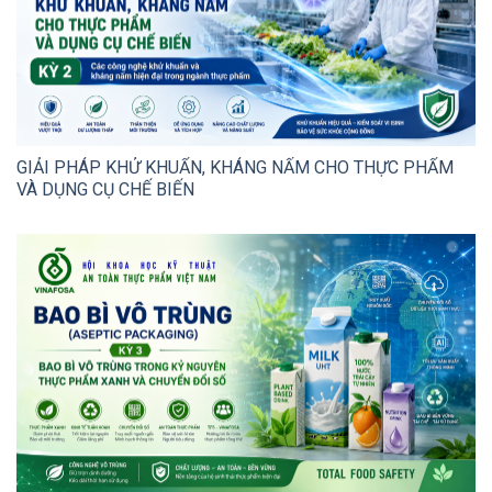
GIẢI PHÁP KHỬ KHUẨN, KHÁNG NẤM CHO THỰC PHẨM
VÀ DỤNG CỤ CHẾ BIẾN