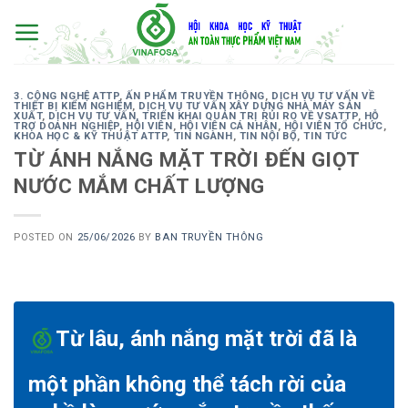
Skip
to
content
3. CÔNG NGHỆ ATTP
,
ẤN PHẨM TRUYỀN THÔNG
,
DỊCH VỤ TƯ VẤN VỀ
THIẾT BỊ KIỂM NGHIỆM
,
DỊCH VỤ TƯ VẤN XÂY DỰNG NHÀ MÁY SẢN
XUẤT
,
DỊCH VỤ TƯ VẤN, TRIỂN KHAI QUẢN TRỊ RỦI RO VỀ VSATTP
,
HỖ
TRỢ DOANH NGHIỆP
,
HỘI VIÊN
,
HỘI VIÊN CÁ NHÂN
,
HỘI VIÊN TỔ CHỨC
,
KHOA HỌC & KỸ THUẬT ATTP
,
TIN NGÀNH
,
TIN NỘI BỘ
,
TIN TỨC
TỪ ÁNH NẮNG MẶT TRỜI ĐẾN GIỌT
NƯỚC MẮM CHẤT LƯỢNG
POSTED ON
25/06/2026
BY
BAN TRUYỀN THÔNG
Từ lâu, ánh nắng mặt trời đã là
một phần không thể tách rời của