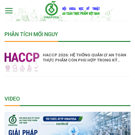
Skip
to
content
PHÂN TÍCH MỐI NGUY
HACCP 2026: HỆ THỐNG QUẢN LÝ AN TOÀN
THỰC PHẨM CÒN PHÙ HỢP TRONG KỶ
NGUYÊN AI?
VIDEO