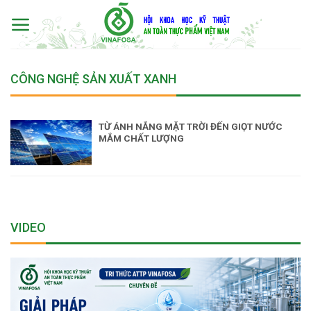
Skip
to
content
CÔNG NGHỆ SẢN XUẤT XANH
TỪ ÁNH NẮNG MẶT TRỜI ĐẾN GIỌT NƯỚC
MẮM CHẤT LƯỢNG
VIDEO