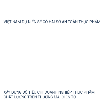
VIỆT NAM DỰ KIẾN SẼ CÓ HAI SỞ AN TOÀN THỰC PHẨM
XÂY DỰNG BỘ TIÊU CHÍ DOANH NGHIỆP THỰC PHẨM
CHẤT LƯỢNG TRÊN THƯƠNG MẠI ĐIỆN TỬ