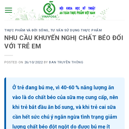
Skip
to
content
THỰC PHẨM VÀ ĐỜI SỐNG
,
TƯ VẤN SỬ DỤNG THỰC PHẨM
NHU CẦU KHUYẾN NGHỊ CHẤT BÉO ĐỐI
VỚI TRẺ EM
POSTED ON
26/10/2022
BY
BAN TRUYỀN THÔNG
Ở trẻ đang bú mẹ, vì 40-60 % năng lượng ăn
vào là do chất béo của sữa mẹ cung cấp, nên
khi trẻ bắt đầu ăn bổ sung, và khi trẻ cai sữa
cần hết sức chú ý ngăn ngừa tình trạng giảm
lượng chất béo đột ngột do được bú mẹ ít