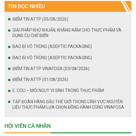
TIN ĐỌC NHIỀU
ĐIỂM TIN ATTP (05/08/2026)
GIẢI PHÁP KHỬ KHUẨN, KHÁNG NẤM CHO THỰC PHẨM VÀ
DỤNG CỤ CHẾ BIẾN
BAO BÌ VÔ TRÙNG (ASEPTIC PACKAGING)
BAO BÌ VÔ TRÙNG (ASEPTIC PACKAGING)
ĐIỂM TIN ATTP VINAFOSA (03/08/2026)
ĐIỂM TIN ATTP (01/08/2026)
E. COLI – MỐI NGUY VI SINH TRONG THỰC PHẨM
TẬP ĐOÀN HÀNG ĐẦU THẾ GIỚI TRONG LĨNH VỰC NGUYÊN
LIỆU THỰC PHẨM LỰA CHỌN ĐỒNG HÀNH CÙNG VINAFOSA
HỘI VIÊN CÁ NHÂN