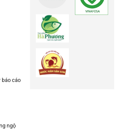
y báo cáo
ống ngộ