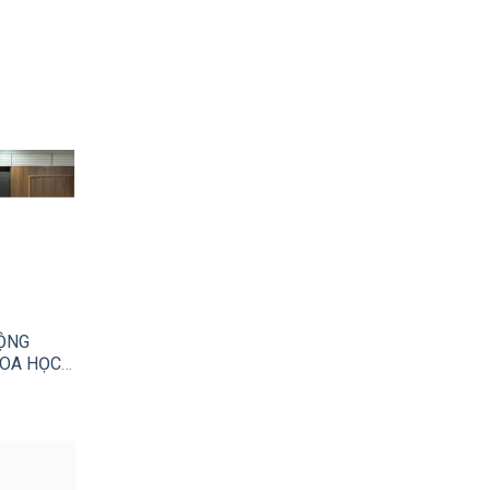
ĐỘNG
OA HỌC,
I AN
 (TFS)