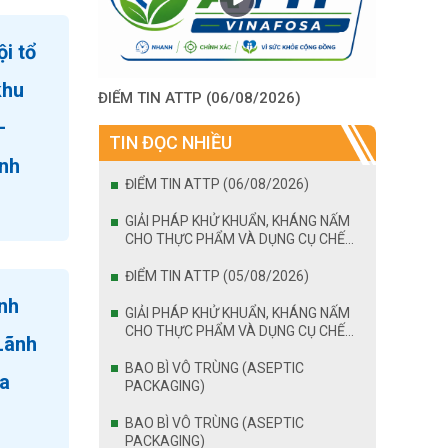
i tổ
khu
ĐIỂM TIN ATTP (06/08/2026)
–
TIN ĐỌC NHIỀU
ành
ĐIỂM TIN ATTP (06/08/2026)
GIẢI PHÁP KHỬ KHUẨN, KHÁNG NẤM
CHO THỰC PHẨM VÀ DỤNG CỤ CHẾ
BIẾN
ĐIỂM TIN ATTP (05/08/2026)
inh
GIẢI PHÁP KHỬ KHUẨN, KHÁNG NẤM
CHO THỰC PHẨM VÀ DỤNG CỤ CHẾ
Lãnh
BIẾN
BAO BÌ VÔ TRÙNG (ASEPTIC
ía
PACKAGING)
BAO BÌ VÔ TRÙNG (ASEPTIC
PACKAGING)