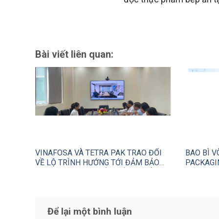
Bài viết liên quan:
VINAFOSA VÀ TETRA PAK TRAO ĐỔI
BAO BÌ V
VỀ LỘ TRÌNH HƯỚNG TỚI ĐẢM BẢO
PACKAGI
AN TOÀN THỰC PHẨM TỔNG THỂ
(TFS)
Để lại một bình luận