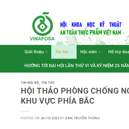
Skip
to
content
Giới thiệu
Tin tức
Hội viên
Hỗ trợ do
HƯỚNG TỚI ĐẠI HỘI LẦN THỨ VI VÀ KỶ NIỆM 25 NĂ
TIN NỘI BỘ
,
TIN TỨC
HỘI THẢO PHÒNG CHỐNG N
KHU VỰC PHÍA BẮC
POSTED ON
26/10/2022
BY
BAN TRUYỀN THÔNG