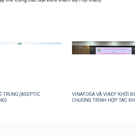
Ô TRÙNG (ASEPTIC
VINAFOSA VÀ VIAEP KHỞI 
NG)
CHƯƠNG TRÌNH HỢP TÁC KH
CÔNG NGHỆ VÌ HỆ SINH THÁ
TOÀN THỰC PHẨM TỔNG THẾ