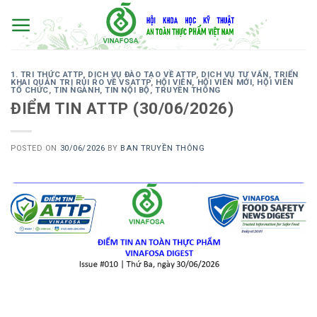
Skip
to
content
1. TRI THỨC ATTP
,
DỊCH VỤ ĐÀO TẠO VỀ ATTP
,
DỊCH VỤ TƯ VẤN, TRIỂN
KHAI QUẢN TRỊ RỦI RO VỀ VSATTP
,
HỘI VIÊN
,
HỘI VIÊN MỚI
,
HỘI VIÊN
TỔ CHỨC
,
TIN NGÀNH
,
TIN NỘI BỘ
,
TRUYỀN THÔNG
ĐIỂM TIN ATTP (30/06/2026)
POSTED ON
30/06/2026
BY
BAN TRUYỀN THÔNG