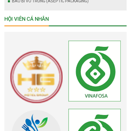
BAO BÌ VÔ TRÙNG (ASEPTIC PACKAGING)
HỘI VIÊN CÁ NHÂN