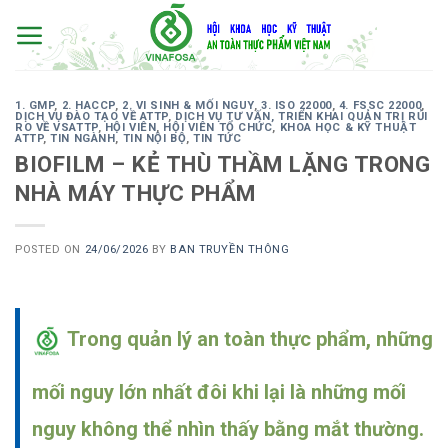
Skip
to
content
1. GMP
,
2. HACCP
,
2. VI SINH & MỐI NGUY
,
3. ISO 22000
,
4. FSSC 22000
,
DỊCH VỤ ĐÀO TẠO VỀ ATTP
,
DỊCH VỤ TƯ VẤN, TRIỂN KHAI QUẢN TRỊ RỦI
RO VỀ VSATTP
,
HỘI VIÊN
,
HỘI VIÊN TỔ CHỨC
,
KHOA HỌC & KỸ THUẬT
ATTP
,
TIN NGÀNH
,
TIN NỘI BỘ
,
TIN TỨC
BIOFILM – KẺ THÙ THẦM LẶNG TRONG
NHÀ MÁY THỰC PHẨM
POSTED ON
24/06/2026
BY
BAN TRUYỀN THÔNG
Trong quản lý an toàn thực phẩm, những
mối nguy lớn nhất đôi khi lại là những mối
nguy không thể nhìn thấy bằng mắt thường.