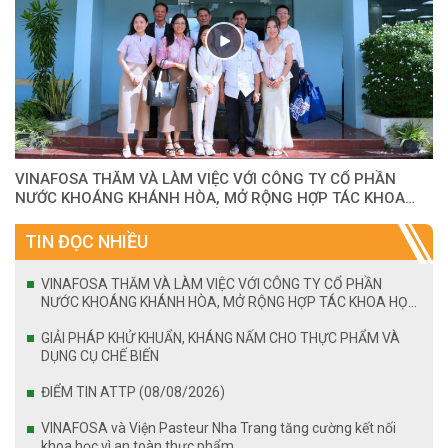
VINAFOSA THĂM VÀ LÀM VIỆC VỚI CÔNG TY CỔ PHẦN
NƯỚC KHOÁNG KHÁNH HÒA, MỞ RỘNG HỢP TÁC KHOA
HỌC VÀ AN TOÀN THỰC PHẨM
TIN ĐỌC NHIỀU
VINAFOSA THĂM VÀ LÀM VIỆC VỚI CÔNG TY CỔ PHẦN
NƯỚC KHOÁNG KHÁNH HÒA, MỞ RỘNG HỢP TÁC KHOA HỌC
VÀ AN TOÀN THỰC PHẨM
GIẢI PHÁP KHỬ KHUẨN, KHÁNG NẤM CHO THỰC PHẨM VÀ
DỤNG CỤ CHẾ BIẾN
ĐIỂM TIN ATTP (08/08/2026)
VINAFOSA và Viện Pasteur Nha Trang tăng cường kết nối
khoa học vì an toàn thực phẩm