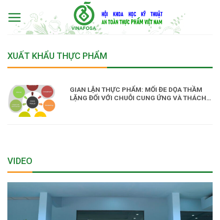
Skip
to
content
XUẤT KHẨU THỰC PHẨM
GIAN LẬN THỰC PHẨM: MỐI ĐE DỌA THẦM
LẶNG ĐỐI VỚI CHUỖI CUNG ỨNG VÀ THÁCH
THỨC CHO CÔNG TÁC QUẢN LÝ AN TOÀN
THỰC PHẨM
VIDEO