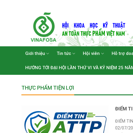
Skip
to
content
Giới thiệu
Tin tức
Hội viên
Hỗ trợ do
HƯỚNG TỚI ĐẠI HỘI LẦN THỨ VI VÀ KỶ NIỆM 25 NĂ
THỰC PHẨM TIỆN LỢI
ĐIỂM T
ĐIỂM TI
02/07/202