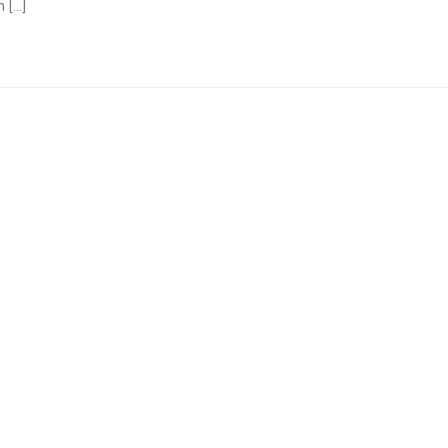
[...]