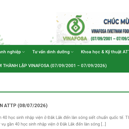
anh nghiệp
Tư vấn dinh dưỡng
Khoa học & Kỹ thuật AT
M THÀNH LẬP VINAFOSA (07/09/2001 – 07/09/2026)
IN ATTP (08/07/2026)
n 40 học sinh nhập viện ở Đắk Lắk đến làn sóng siết chuẩn quốc tế.
ụ gần 40 học sinh nhập viện ở Đắk Lắk đến làn sóng [...]