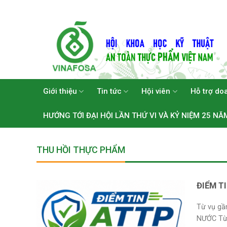
Skip
to
content
Giới thiệu
Tin tức
Hội viên
Hỗ trợ do
HƯỚNG TỚI ĐẠI HỘI LẦN THỨ VI VÀ KỶ NIỆM 25 NĂ
THU HỒI THỰC PHẨM
ĐIỂM T
Từ vụ gầ
NƯỚC Từ v