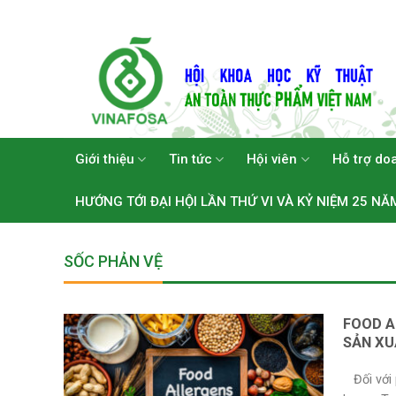
Skip
to
content
Giới thiệu
Tin tức
Hội viên
Hỗ trợ do
HƯỚNG TỚI ĐẠI HỘI LẦN THỨ VI VÀ KỶ NIỆM 25 NĂ
SỐC PHẢN VỆ
FOOD A
SẢN XU
Đối với 