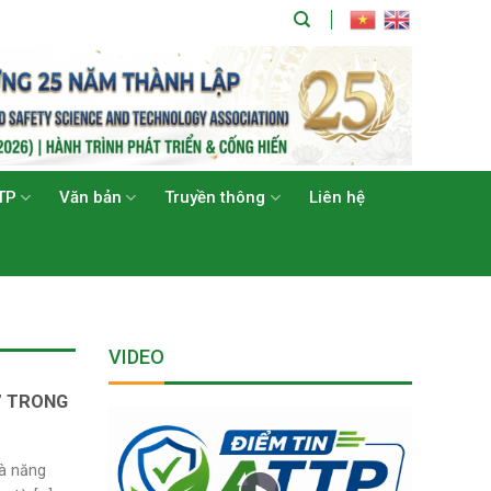
TP
Văn bản
Truyền thông
Liên hệ
VIDEO
” TRONG
và năng