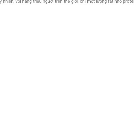
y nhiên, với hàng triệu người trên thế giới, chỉ một lượng rất nhỏ protein 