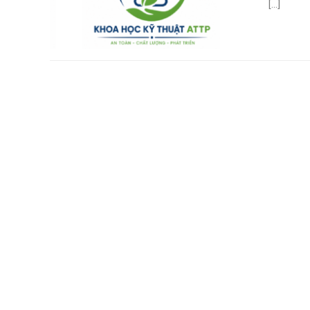
[...]