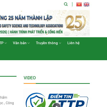
TP
Văn bản
Truyền thông
Liên hệ
VIDEO
 phẩm
ọc , Công