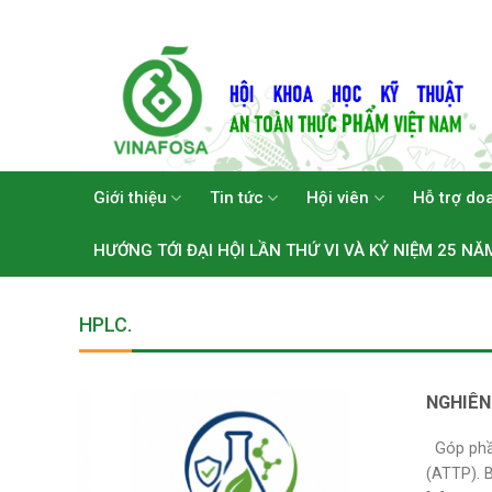
Skip
to
content
Giới thiệu
Tin tức
Hội viên
Hỗ trợ do
HƯỚNG TỚI ĐẠI HỘI LẦN THỨ VI VÀ KỶ NIỆM 25 NĂ
HPLC.
NGHIÊN
Góp phần
(ATTP). 