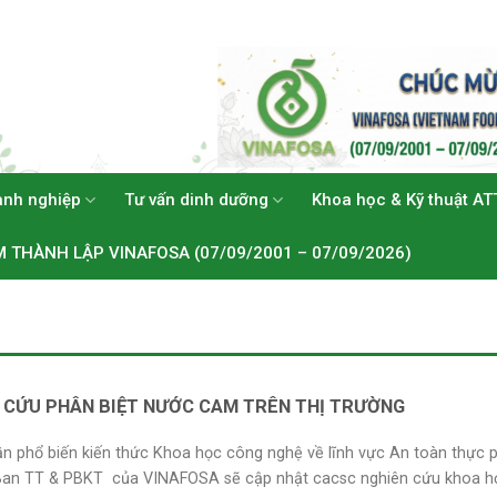
anh nghiệp
Tư vấn dinh dưỡng
Khoa học & Kỹ thuật AT
M THÀNH LẬP VINAFOSA (07/09/2001 – 07/09/2026)
 CỨU PHÂN BIỆT NƯỚC CAM TRÊN THỊ TRƯỜNG
 phổ biến kiến thức Khoa học công nghệ về lĩnh vực An toàn thực
Ban TT & PBKT của VINAFOSA sẽ cập nhật cacsc nghiên cứu khoa h