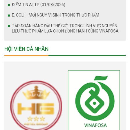
ĐIỂM TIN ATTP (01/08/2026)
E. COLI – MỐI NGUY VI SINH TRONG THỰC PHẨM
TẬP ĐOÀN HÀNG ĐẦU THẾ GIỚI TRONG LĨNH VỰC NGUYÊN
LIỆU THỰC PHẨM LỰA CHỌN ĐỒNG HÀNH CÙNG VINAFOSA
HỘI VIÊN CÁ NHÂN