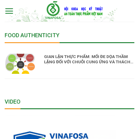
Skip
to
content
FOOD AUTHENTICITY
GIAN LẬN THỰC PHẨM: MỐI ĐE DỌA THẦM
LẶNG ĐỐI VỚI CHUỖI CUNG ỨNG VÀ THÁCH
THỨC CHO CÔNG TÁC QUẢN LÝ AN TOÀN
THỰC PHẨM
VIDEO