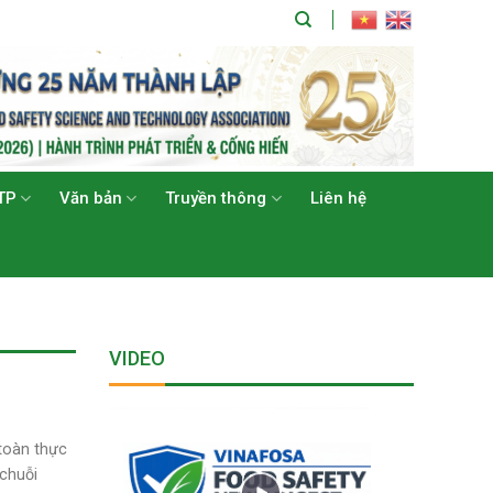
TP
Văn bản
Truyền thông
Liên hệ
VIDEO
toàn thực
chuỗi