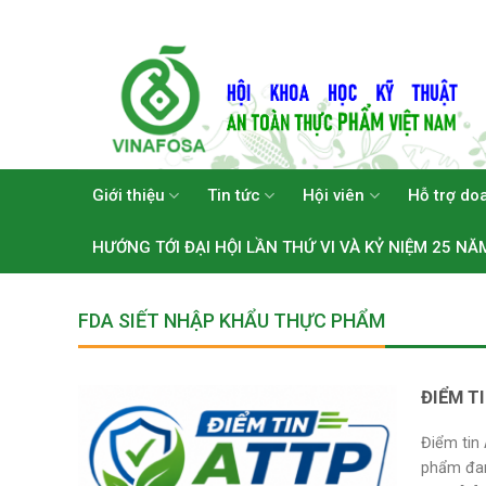
Skip
to
content
Giới thiệu
Tin tức
Hội viên
Hỗ trợ do
HƯỚNG TỚI ĐẠI HỘI LẦN THỨ VI VÀ KỶ NIỆM 25 NĂ
FDA SIẾT NHẬP KHẨU THỰC PHẨM
ĐIỂM T
Điểm tin
phẩm đan