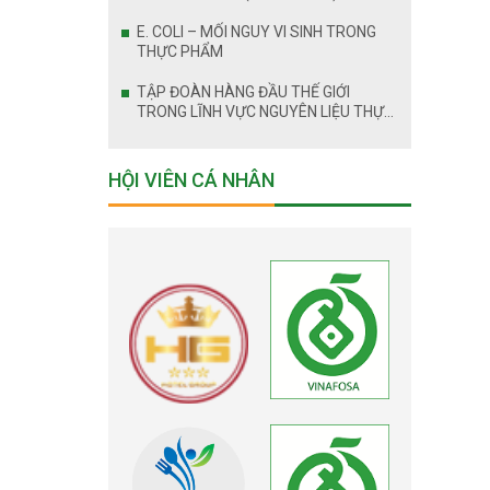
E. COLI – MỐI NGUY VI SINH TRONG
THỰC PHẨM
TẬP ĐOÀN HÀNG ĐẦU THẾ GIỚI
TRONG LĨNH VỰC NGUYÊN LIỆU THỰC
PHẨM LỰA CHỌN ĐỒNG HÀNH CÙNG
VINAFOSA
HỘI VIÊN CÁ NHÂN