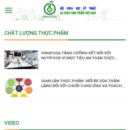
Skip
to
content
CHẤT LƯỢNG THỰC PHẨM
VINAFOSA TĂNG CƯỜNG KẾT NỐI VỚI
NUTIFOOD VÌ MỤC TIÊU AN TOÀN THỰC
PHẨM VÀ SỨC KHỎE CỘNG ĐỒNG
GIAN LẬN THỰC PHẨM: MỐI ĐE DỌA THẦM
LẶNG ĐỐI VỚI CHUỖI CUNG ỨNG VÀ THÁCH
THỨC CHO CÔNG TÁC QUẢN LÝ AN TOÀN
THỰC PHẨM
VIDEO