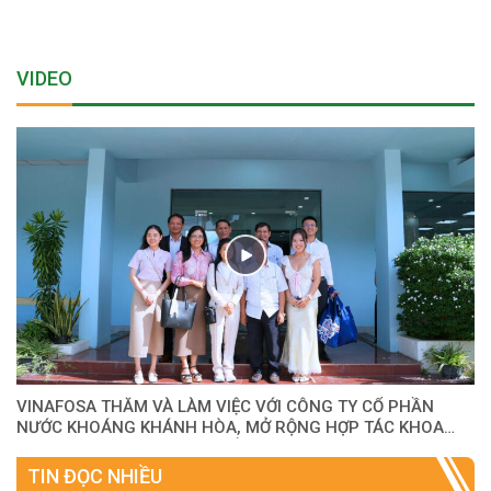
VIDEO
VINAFOSA THĂM VÀ LÀM VIỆC VỚI CÔNG TY CỔ PHẦN
NƯỚC KHOÁNG KHÁNH HÒA, MỞ RỘNG HỢP TÁC KHOA
HỌC VÀ AN TOÀN THỰC PHẨM
TIN ĐỌC NHIỀU