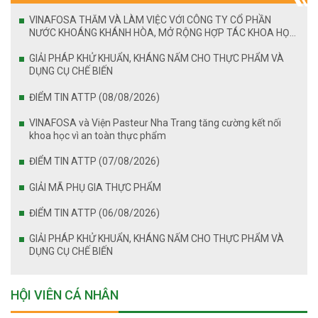
VINAFOSA THĂM VÀ LÀM VIỆC VỚI CÔNG TY CỔ PHẦN
NƯỚC KHOÁNG KHÁNH HÒA, MỞ RỘNG HỢP TÁC KHOA HỌC
VÀ AN TOÀN THỰC PHẨM
GIẢI PHÁP KHỬ KHUẨN, KHÁNG NẤM CHO THỰC PHẨM VÀ
DỤNG CỤ CHẾ BIẾN
ĐIỂM TIN ATTP (08/08/2026)
VINAFOSA và Viện Pasteur Nha Trang tăng cường kết nối
khoa học vì an toàn thực phẩm
ĐIỂM TIN ATTP (07/08/2026)
GIẢI MÃ PHỤ GIA THỰC PHẨM
ĐIỂM TIN ATTP (06/08/2026)
GIẢI PHÁP KHỬ KHUẨN, KHÁNG NẤM CHO THỰC PHẨM VÀ
DỤNG CỤ CHẾ BIẾN
HỘI VIÊN CÁ NHÂN