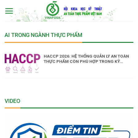
Skip
to
content
AI TRONG NGÀNH THỰC PHẨM
HACCP 2026: HỆ THỐNG QUẢN LÝ AN TOÀN
THỰC PHẨM CÒN PHÙ HỢP TRONG KỶ
NGUYÊN AI?
VIDEO