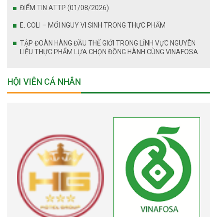
ĐIỂM TIN ATTP (01/08/2026)
E. COLI – MỐI NGUY VI SINH TRONG THỰC PHẨM
TẬP ĐOÀN HÀNG ĐẦU THẾ GIỚI TRONG LĨNH VỰC NGUYÊN
LIỆU THỰC PHẨM LỰA CHỌN ĐỒNG HÀNH CÙNG VINAFOSA
HỘI VIÊN CÁ NHÂN