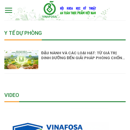
Skip
to
content
Y TẾ DỰ PHÒNG
ĐẬU NÀNH VÀ CÁC LOẠI HẠT: TỪ GIÁ TRỊ
DINH DƯỠNG ĐẾN GIẢI PHÁP PHÒNG CHỐNG
BỆNH KHÔNG LÂY NHIỄM
VIDEO