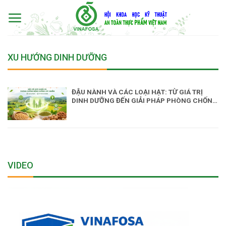
Skip
to
content
XU HƯỚNG DINH DƯỠNG
ĐẬU NÀNH VÀ CÁC LOẠI HẠT: TỪ GIÁ TRỊ
DINH DƯỠNG ĐẾN GIẢI PHÁP PHÒNG CHỐNG
BỆNH KHÔNG LÂY NHIỄM
VIDEO