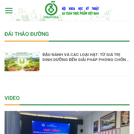
Skip
to
content
ĐÁI THÁO ĐƯỜNG
ĐẬU NÀNH VÀ CÁC LOẠI HẠT: TỪ GIÁ TRỊ
DINH DƯỠNG ĐẾN GIẢI PHÁP PHÒNG CHỐNG
BỆNH KHÔNG LÂY NHIỄM
VIDEO