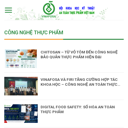
Skip
to
content
CÔNG NGHỆ THỰC PHẨM
CHITOSAN – TỪ VỎ TÔM ĐẾN CÔNG NGHỆ
BẢO QUẢN THỰC PHẨM HIỆN ĐẠI
VINAFOSA VÀ FIRI TĂNG CƯỜNG HỢP TÁC
KHOA HỌC – CÔNG NGHỆ AN TOÀN THỰC
PHẨM
DIGITAL FOOD SAFETY: SỐ HÓA AN TOÀN
THỰC PHẨM