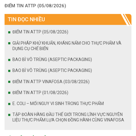
ĐIỂM TIN ATTP (05/08/2026)
TIN ĐỌC NHIỀU
ĐIỂM TIN ATTP (05/08/2026)
GIẢI PHÁP KHỬ KHUẨN, KHÁNG NẤM CHO THỰC PHẨM VÀ
DỤNG CỤ CHẾ BIẾN
BAO BÌ VÔ TRÙNG (ASEPTIC PACKAGING)
BAO BÌ VÔ TRÙNG (ASEPTIC PACKAGING)
ĐIỂM TIN ATTP VINAFOSA (03/08/2026)
ĐIỂM TIN ATTP (01/08/2026)
E. COLI – MỐI NGUY VI SINH TRONG THỰC PHẨM
TẬP ĐOÀN HÀNG ĐẦU THẾ GIỚI TRONG LĨNH VỰC NGUYÊN
LIỆU THỰC PHẨM LỰA CHỌN ĐỒNG HÀNH CÙNG VINAFOSA