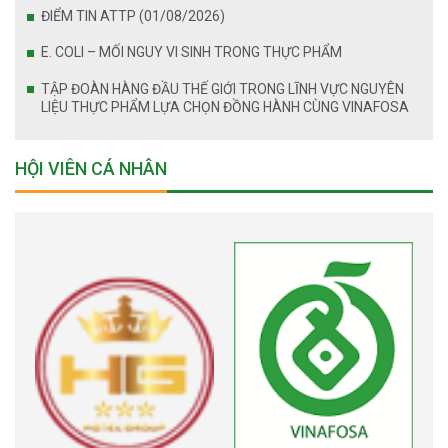
ĐIỂM TIN ATTP (01/08/2026)
E. COLI – MỐI NGUY VI SINH TRONG THỰC PHẨM
TẬP ĐOÀN HÀNG ĐẦU THẾ GIỚI TRONG LĨNH VỰC NGUYÊN
LIỆU THỰC PHẨM LỰA CHỌN ĐỒNG HÀNH CÙNG VINAFOSA
HỘI VIÊN CÁ NHÂN