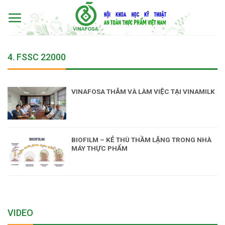
Skip
to
content
4. FSSC 22000
VINAFOSA THĂM VÀ LÀM VIỆC TẠI VINAMILK
BIOFILM – KẺ THÙ THẦM LẶNG TRONG NHÀ
MÁY THỰC PHẨM
VIDEO