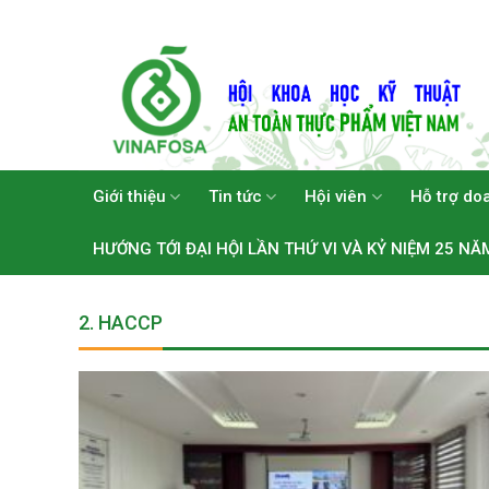
Skip
to
content
Giới thiệu
Tin tức
Hội viên
Hỗ trợ do
HƯỚNG TỚI ĐẠI HỘI LẦN THỨ VI VÀ KỶ NIỆM 25 NĂ
2. HACCP