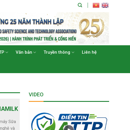
TP
Văn bản
Truyền thông
Liên hệ
VIDEO
NAMILK
 máy Sữa
 nghệ và