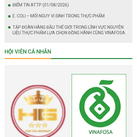
ĐIỂM TIN ATTP (01/08/2026)
E. COLI – MỐI NGUY VI SINH TRONG THỰC PHẨM
TẬP ĐOÀN HÀNG ĐẦU THẾ GIỚI TRONG LĨNH VỰC NGUYÊN
LIỆU THỰC PHẨM LỰA CHỌN ĐỒNG HÀNH CÙNG VINAFOSA
HỘI VIÊN CÁ NHÂN